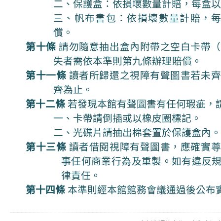
二、保護盒：依損壞數量計賠，每盒以
三、帆布書包：依損壞數量計賠，每
償。
第十條
請勿隨意抽出盒內附帶之空白卡帶（
失者需依本準則第九條
辦理賠償
。
第十一條
讀者所歸還之視障有聲圖書若未齊
齊為止。
第十二條
若發現本館有聲圖書有任何瑕疵，
一、卡帶請倒插或以橡皮圈標記。
二、光碟片請抽出棉套置於保護盒內。
第十三條
讀者借閱視障有聲圖書，應確實尊
事任何商業行為及重製。如有違反
律責任。
第十四條
本準則經本館館務會議通過後公布