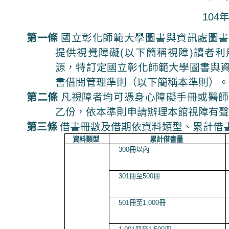
104
第一條
國立彰化師範大學圖書與資訊處圖書
提供視覺障礙(以下簡稱視障)讀者
源，特訂定國立彰化師範大學圖書與
書借閱管理準則（以下簡稱本準則）
第二條
凡視障者均可憑身心障礙手冊或醫師
乙份，依本準則申請辦理本館視障有
第三條
借書冊數及借期依資料類型、累計借
資料類型
累計借書量
300
冊以內
301
冊至
500
冊
501
冊至
1,000
冊